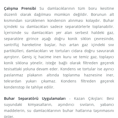
Çalışma Prensibi
Su damlacıklarının tüm boru kesitine
düzenli olarak dağılması mümkün değildir. Borunun alt
kısmından sürüklenen kondensin alınması kolaydır. Buhar
içindeki su damlacıkları sadece separatörlerle toplanabilir.
İçerisinde su damlacıkları yer alan serbest haldeki gaz,
separatöre girince aşağı doğru konik siklon çevresinde,
santrifüj hareketine başlar, hızı artan gaz içindeki sıvı
partikülleri, damlacıkları ve tortuları cidara doğru savurarak
ayrıştırır. Geniş iç hacime inen kuru ve temiz gaz, toplayıcı
konik siklona yönelir, isteğe bağlı olarak filtreden geçerek
tesisattaki yoluna devam eder. Kondens ve tortular ise ayırıcı
paslanmaz plakanın altında toplanma haznesine iner,
tekrardan yukarı çıkamaz. Kondens filtreden geçerek
kondenstop ile tahliye edilir.
Buhar Separatörü Uygulamaları
- Kazan Çıkışları: Besi
suyundaki kimyasalların, aşındırıcı sıvıların, yabancı
maddelerin, su damlacıklarının buhar hatlarına taşınmasını
önler.