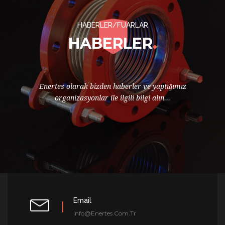
HABERLER/FUARLAR
HABERLER
Enertes olarak bizden haberler ve yaptığımız
organizasyonlar ile ilgili bilgi alın...
Email
Info@enertes.com.tr