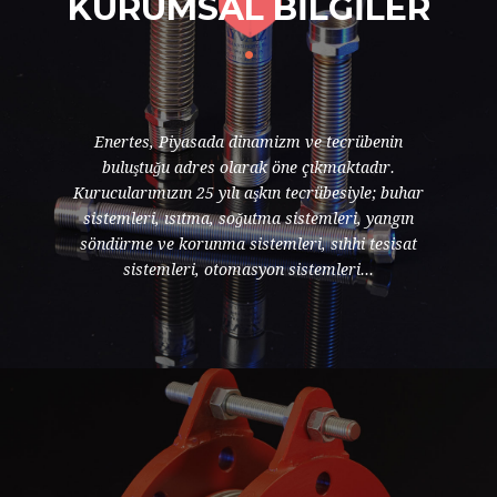
KURUMSAL BİLGİLER
Enertes, Piyasada dinamizm ve tecrübenin
buluştuğu adres olarak öne çıkmaktadır.
Kurucularımızın 25 yılı aşkın tecrübesiyle; buhar
sistemleri, ısıtma, soğutma sistemleri, yangın
söndürme ve korunma sistemleri, sıhhi tesisat
sistemleri, otomasyon sistemleri...